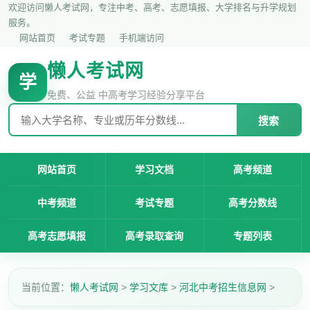
欢迎访问懒人考试网，专注中考、高考、志愿填报、大学排名与升学规划
服务。
网站首页
考试专题
手机端访问
懒人考试网
学
免费、公益 中高考学习经验分享平台
搜索
网站首页
学习文档
高考频道
中考频道
考试专题
高考分数线
高考志愿填报
高考录取查询
专题列表
当前位置：
懒人考试网
>
学习文库
>
河北中考招生信息网
>