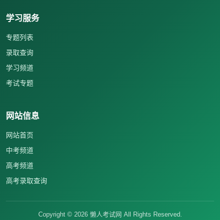
学习服务
专题列表
录取查询
学习频道
考试专题
网站信息
网站首页
中考频道
高考频道
高考录取查询
Copyright ©
2026
懒人考试网 All Rights Reserved.