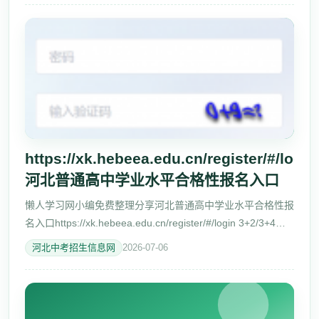
https://xk.hebeea.edu.cn/register/#/login
河北普通高中学业水平合格性报名入口
懒人学习网小编免费整理分享河北普通高中学业水平合格性报
名入口https://xk.hebeea.edu.cn/register/#/login 3+2/3+4贯
通培养转段考试入口进入 考试公告更多
河北中考招生信息网
2026-07-06
https://xk.hebeea.edu.cn/register/