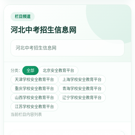
栏目频道
河北中考招生信息网
河北中考招生信息网
分类：
全部
北京安全教育平台
天津学校安全教育平台
上海学校安全教育平台
重庆学校安全教育平台
青海学校安全教育平台
山西学校安全教育平台
辽宁学校安全教育平台
江苏学校安全教育平台
当前栏目内容列表