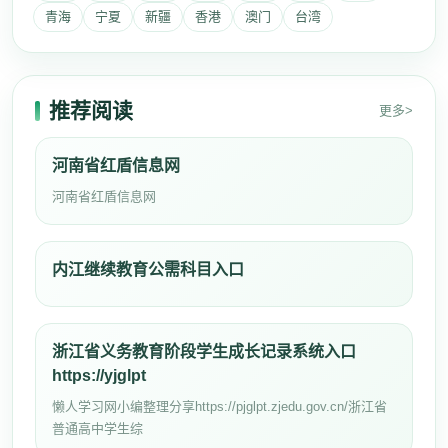
青海
宁夏
新疆
香港
澳门
台湾
推荐阅读
更多>
河南省红盾信息网
河南省红盾信息网
内江继续教育公需科目入口
浙江省义务教育阶段学生成长记录系统入口
https://yjglpt
懒人学习网小编整理分享https://pjglpt.zjedu.gov.cn/浙江省
普通高中学生综