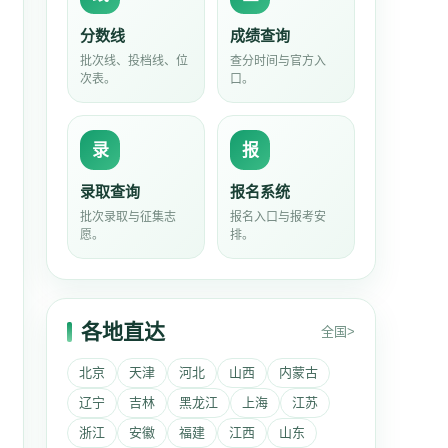
分数线
成绩查询
批次线、投档线、位
查分时间与官方入
次表。
口。
录
报
录取查询
报名系统
批次录取与征集志
报名入口与报考安
愿。
排。
各地直达
全国>
北京
天津
河北
山西
内蒙古
辽宁
吉林
黑龙江
上海
江苏
浙江
安徽
福建
江西
山东