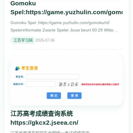
Gomoku
Spel:https://game.yuzhulin.com/gomoku/
Gomoku Spel :https://game.yuzhulin.com/gomoku/nl/
Spelerinformatie Zwarte Speler Jouw beurt 00:29 Witte
Speler Wachten... 00:00 Spelinformatie Huidige Beurt Zwart
江苏学习网
2026-07-06
Spelstatus Bezig
江苏高考成绩查询系统
https://gkcx2.jseea.cn/