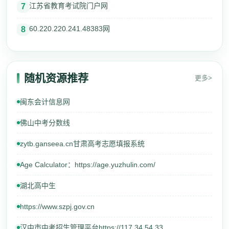
江苏省教育考试院门户网
7
60.220.220.241.48383网
8
随机资源推荐
更多>
闽东会计信息网
佛山中考分数线
zytb.ganseea.cn甘肃高考志愿填报系统
Age Calculator：https://age.yuzhulin.com/
湖北高中生
https://www.szpj.gov.cn
汉中市中考招生管理平台https://117.34.54.33