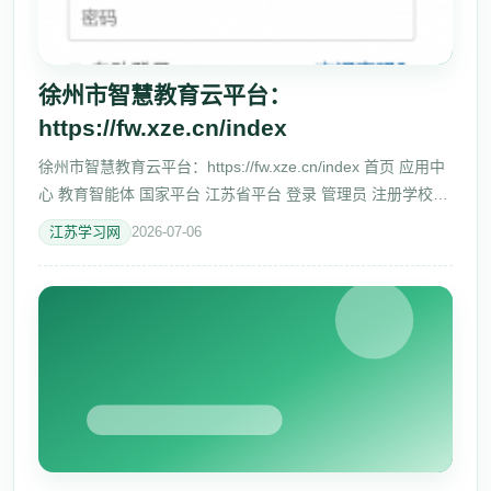
徐州市智慧教育云平台：
https://fw.xze.cn/index
徐州市智慧教育云平台：https://fw.xze.cn/index 首页 应用中
心 教育智能体 国家平台 江苏省平台 登录 管理员 注册学校总
数 1,475所 注册教职工总数 100,433人 注册在校生总数
江苏学习网
2026-07-06
426,338人 注册家