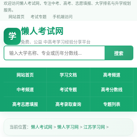
欢迎访问懒人考试网，专注中考、高考、志愿填报、大学排名与升学规划
服务。
网站首页
考试专题
手机端访问
懒人考试网
学
免费、公益 中高考学习经验分享平台
搜索
网站首页
学习文档
高考频道
中考频道
考试专题
高考分数线
高考志愿填报
高考录取查询
专题列表
当前位置：
懒人考试网
>
懒人学习网
>
江苏学习网
>