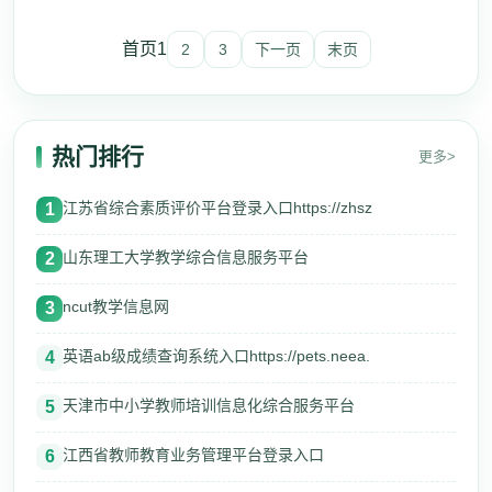
首页
1
2
3
下一页
末页
热门排行
更多>
江苏省综合素质评价平台登录入口https://zhsz
1
山东理工大学教学综合信息服务平台
2
ncut教学信息网
3
英语ab级成绩查询系统入口https://pets.neea.
4
天津市中小学教师培训信息化综合服务平台
5
江西省教师教育业务管理平台登录入口
6