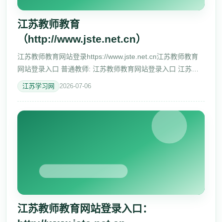
江苏教师教育
（http://www.jste.net.cn）
江苏教师教育网站登录https://www.jste.net.cn江苏教师教育
网站登录入口 普通教师: 江苏教师教育网站登录入口 江苏教
师教育网站登录入口江苏教师教育（http://www.jste.net.cn）
江苏学习网
2026-07-06
如果从未登录过
江苏教师教育网站登录入口：