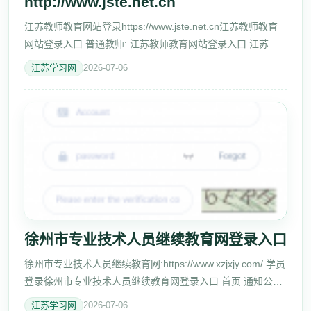
http://www.jste.net.cn
江苏教师教育网站登录https://www.jste.net.cn江苏教师教育
网站登录入口 普通教师: 江苏教师教育网站登录入口 江苏教
师教育网站登录入口 如果从未登录过本系统请咨询本校人事
江苏学习网
2026-07-06
管理员获取初始帐号
徐州市专业技术人员继续教育网登录入口
徐州市专业技术人员继续教育网:https://www.xzjxjy.com/ 学员
登录徐州市专业技术人员继续教育网登录入口 首页 通知公告
政策法规 课程资源 公共课 数字素养应用写作规范走近生活走
江苏学习网
2026-07-06