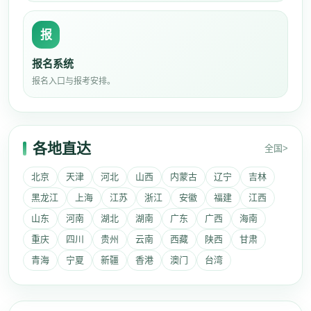
报
报名系统
报名入口与报考安排。
各地直达
全国>
北京
天津
河北
山西
内蒙古
辽宁
吉林
黑龙江
上海
江苏
浙江
安徽
福建
江西
山东
河南
湖北
湖南
广东
广西
海南
重庆
四川
贵州
云南
西藏
陕西
甘肃
青海
宁夏
新疆
香港
澳门
台湾