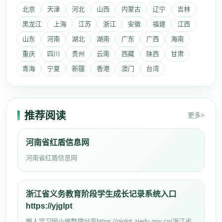
北京
天津
河北
山西
内蒙古
辽宁
吉林
黑龙江
上海
江苏
浙江
安徽
福建
江西
山东
河南
湖北
湖南
广东
广西
海南
重庆
四川
贵州
云南
西藏
陕西
甘肃
青海
宁夏
新疆
香港
澳门
台湾
推荐阅读
更多>
河南省红盾信息网
河南省红盾信息网
浙江省义务教育阶段学生成长记录系统入口
https://yjglpt
懒人学习网小编整理分享https://pjglpt.zjedu.gov.cn/浙江省