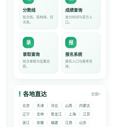
分数线
成绩查询
批次线、投档线、位
查分时间与官方入
次表。
口。
录
报
录取查询
报名系统
批次录取与征集志
报名入口与报考安
愿。
排。
各地直达
全国>
北京
天津
河北
山西
内蒙古
辽宁
吉林
黑龙江
上海
江苏
浙江
安徽
福建
江西
山东