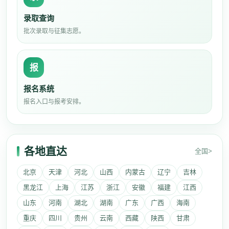
录取查询
批次录取与征集志愿。
报
报名系统
报名入口与报考安排。
各地直达
全国>
北京
天津
河北
山西
内蒙古
辽宁
吉林
黑龙江
上海
江苏
浙江
安徽
福建
江西
山东
河南
湖北
湖南
广东
广西
海南
重庆
四川
贵州
云南
西藏
陕西
甘肃