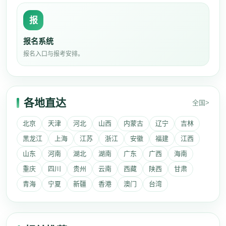
报
报名系统
报名入口与报考安排。
各地直达
全国>
北京
天津
河北
山西
内蒙古
辽宁
吉林
黑龙江
上海
江苏
浙江
安徽
福建
江西
山东
河南
湖北
湖南
广东
广西
海南
重庆
四川
贵州
云南
西藏
陕西
甘肃
青海
宁夏
新疆
香港
澳门
台湾