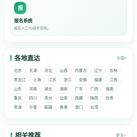
报
报名系统
报名入口与报考安排。
各地直达
全国>
北京
天津
河北
山西
内蒙古
辽宁
吉林
黑龙江
上海
江苏
浙江
安徽
福建
江西
山东
河南
湖北
湖南
广东
广西
海南
重庆
四川
贵州
云南
西藏
陕西
甘肃
青海
宁夏
新疆
香港
澳门
台湾
相关推荐
更多>