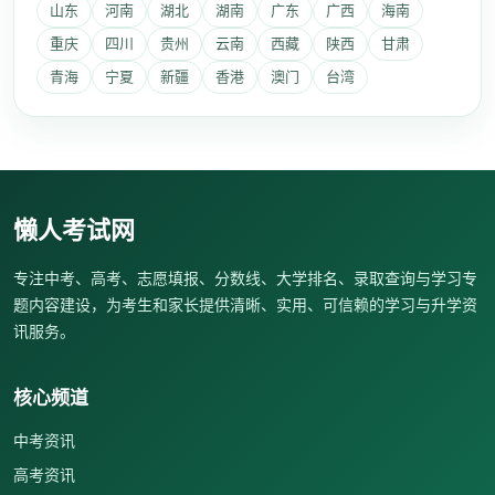
山东
河南
湖北
湖南
广东
广西
海南
重庆
四川
贵州
云南
西藏
陕西
甘肃
青海
宁夏
新疆
香港
澳门
台湾
懒人考试网
专注中考、高考、志愿填报、分数线、大学排名、录取查询与学习专
题内容建设，为考生和家长提供清晰、实用、可信赖的学习与升学资
讯服务。
核心频道
中考资讯
高考资讯