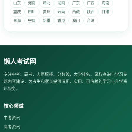
山东
河南
湖北
湖南
广东
广西
海南
重庆
四川
贵州
云南
西藏
陕西
甘肃
青海
宁夏
新疆
香港
澳门
台湾
懒人考试网
专注中考、高考、志愿填报、分数线、大学排名、录取查询与学习专
题内容建设，为考生和家长提供清晰、实用、可信赖的学习与升学资
讯服务。
核心频道
中考资讯
高考资讯