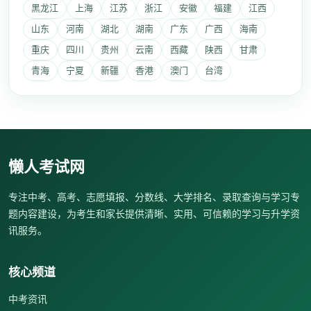
黑龙江
上海
江苏
浙江
安徽
福建
江西
山东
河南
湖北
湖南
广东
广西
海南
重庆
四川
贵州
云南
西藏
陕西
甘肃
青海
宁夏
新疆
香港
澳门
台湾
懒人考试网
专注中考、高考、志愿填报、分数线、大学排名、录取查询与学习专
题内容建设，为考生和家长提供清晰、实用、可信赖的学习与升学资
讯服务。
核心频道
中考资讯