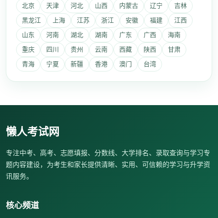
北京
天津
河北
山西
内蒙古
辽宁
吉林
黑龙江
上海
江苏
浙江
安徽
福建
江西
山东
河南
湖北
湖南
广东
广西
海南
重庆
四川
贵州
云南
西藏
陕西
甘肃
青海
宁夏
新疆
香港
澳门
台湾
懒人考试网
专注中考、高考、志愿填报、分数线、大学排名、录取查询与学习专
题内容建设，为考生和家长提供清晰、实用、可信赖的学习与升学资
讯服务。
核心频道