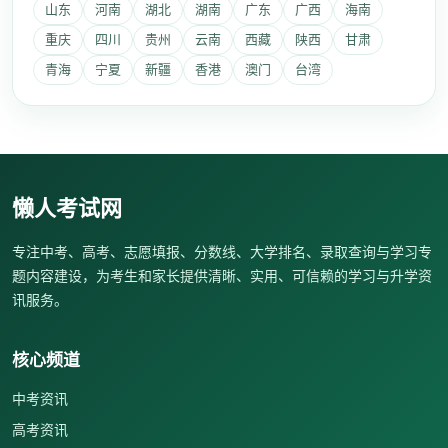
山东
河南
湖北
湖南
广东
广西
海南
重庆
四川
贵州
云南
西藏
陕西
甘肃
青海
宁夏
新疆
香港
澳门
台湾
懒人考试网
专注中考、高考、志愿填报、分数线、大学排名、录取查询与学习专
题内容建设，为考生和家长提供清晰、实用、可信赖的学习与升学资
讯服务。
核心频道
中考资讯
高考资讯