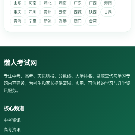
山东
河南
湖北
湖南
广东
广西
海南
重庆
四川
贵州
云南
西藏
陕西
甘肃
青海
宁夏
新疆
香港
澳门
台湾
懒人考试网
专注中考、高考、志愿填报、分数线、大学排名、录取查询与学习专
题内容建设，为考生和家长提供清晰、实用、可信赖的学习与升学资
讯服务。
核心频道
中考资讯
高考资讯