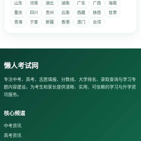
山东
河南
湖北
湖南
广东
广西
海南
重庆
四川
贵州
云南
西藏
陕西
甘肃
青海
宁夏
新疆
香港
澳门
台湾
懒人考试网
专注中考、高考、志愿填报、分数线、大学排名、录取查询与学习专
题内容建设，为考生和家长提供清晰、实用、可信赖的学习与升学资
讯服务。
核心频道
中考资讯
高考资讯