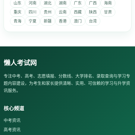
山东
河南
湖北
湖南
广东
广西
海南
重庆
四川
贵州
云南
西藏
陕西
甘肃
青海
宁夏
新疆
香港
澳门
台湾
懒人考试网
专注中考、高考、志愿填报、分数线、大学排名、录取查询与学习专
题内容建设，为考生和家长提供清晰、实用、可信赖的学习与升学资
讯服务。
核心频道
中考资讯
高考资讯