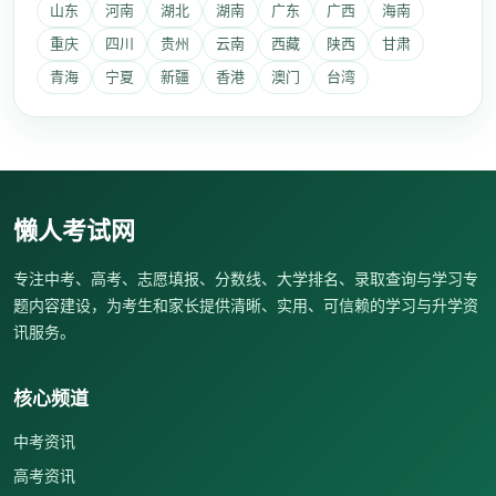
山东
河南
湖北
湖南
广东
广西
海南
重庆
四川
贵州
云南
西藏
陕西
甘肃
青海
宁夏
新疆
香港
澳门
台湾
懒人考试网
专注中考、高考、志愿填报、分数线、大学排名、录取查询与学习专
题内容建设，为考生和家长提供清晰、实用、可信赖的学习与升学资
讯服务。
核心频道
中考资讯
高考资讯