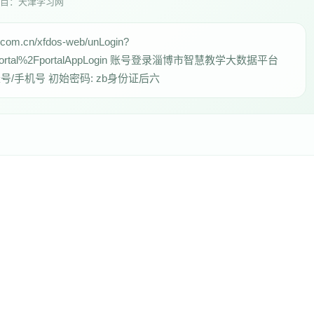
目：天津学习网
cn/xfdos-web/unLogin?
n%2Fportal%2FportalAppLogin 账号登录淄博市智慧教学大数据平台
请输入账号/手机号 初始密码: zb身份证后六