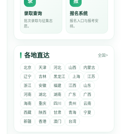
录
报
录取查询
报名系统
批次录取与征集志
报名入口与报考安
愿。
排。
各地直达
全国>
北京
天津
河北
山西
内蒙古
辽宁
吉林
黑龙江
上海
江苏
浙江
安徽
福建
江西
山东
河南
湖北
湖南
广东
广西
海南
重庆
四川
贵州
云南
西藏
陕西
甘肃
青海
宁夏
新疆
香港
澳门
台湾