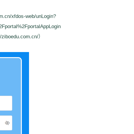
/xfdos-web/unLogin?
Fportal%2FportalAppLogin
oedu.com.cn/）