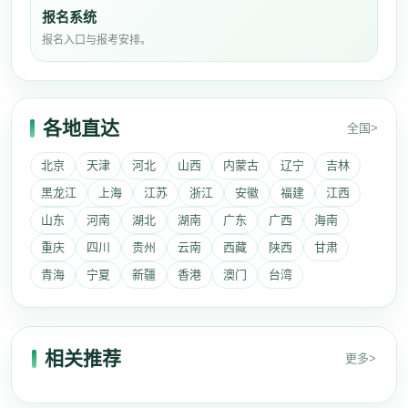
报名系统
报名入口与报考安排。
各地直达
全国>
北京
天津
河北
山西
内蒙古
辽宁
吉林
黑龙江
上海
江苏
浙江
安徽
福建
江西
山东
河南
湖北
湖南
广东
广西
海南
重庆
四川
贵州
云南
西藏
陕西
甘肃
青海
宁夏
新疆
香港
澳门
台湾
相关推荐
更多>