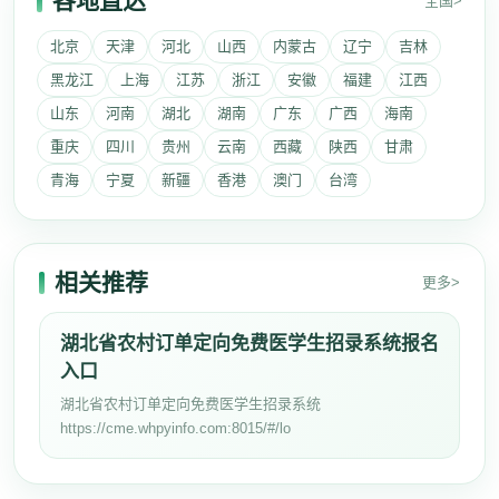
各地直达
全国>
北京
天津
河北
山西
内蒙古
辽宁
吉林
黑龙江
上海
江苏
浙江
安徽
福建
江西
山东
河南
湖北
湖南
广东
广西
海南
重庆
四川
贵州
云南
西藏
陕西
甘肃
青海
宁夏
新疆
香港
澳门
台湾
相关推荐
更多>
湖北省农村订单定向免费医学生招录系统报名
入口
湖北省农村订单定向免费医学生招录系统
https://cme.whpyinfo.com:8015/#/lo