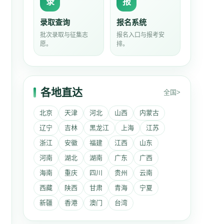
录
报
录取查询
报名系统
批次录取与征集志
报名入口与报考安
愿。
排。
各地直达
全国>
北京
天津
河北
山西
内蒙古
辽宁
吉林
黑龙江
上海
江苏
浙江
安徽
福建
江西
山东
河南
湖北
湖南
广东
广西
海南
重庆
四川
贵州
云南
西藏
陕西
甘肃
青海
宁夏
新疆
香港
澳门
台湾