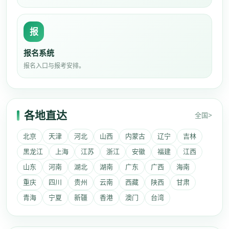
报
报名系统
报名入口与报考安排。
各地直达
全国>
北京
天津
河北
山西
内蒙古
辽宁
吉林
黑龙江
上海
江苏
浙江
安徽
福建
江西
山东
河南
湖北
湖南
广东
广西
海南
重庆
四川
贵州
云南
西藏
陕西
甘肃
青海
宁夏
新疆
香港
澳门
台湾