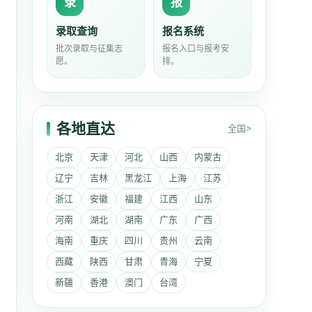
录
报
录取查询
报名系统
批次录取与征集志
报名入口与报考安
愿。
排。
各地直达
全国>
北京
天津
河北
山西
内蒙古
辽宁
吉林
黑龙江
上海
江苏
浙江
安徽
福建
江西
山东
河南
湖北
湖南
广东
广西
海南
重庆
四川
贵州
云南
西藏
陕西
甘肃
青海
宁夏
新疆
香港
澳门
台湾