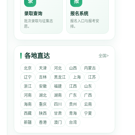
录
报
录取查询
报名系统
批次录取与征集志
报名入口与报考安
愿。
排。
各地直达
全国>
北京
天津
河北
山西
内蒙古
辽宁
吉林
黑龙江
上海
江苏
浙江
安徽
福建
江西
山东
河南
湖北
湖南
广东
广西
海南
重庆
四川
贵州
云南
西藏
陕西
甘肃
青海
宁夏
新疆
香港
澳门
台湾