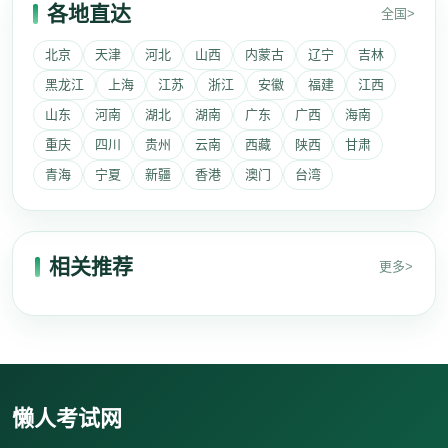
各地直达
全国>
北京
天津
河北
山西
内蒙古
辽宁
吉林
黑龙江
上海
江苏
浙江
安徽
福建
江西
山东
河南
湖北
湖南
广东
广西
海南
重庆
四川
贵州
云南
西藏
陕西
甘肃
青海
宁夏
新疆
香港
澳门
台湾
相关推荐
更多>
懒人考试网