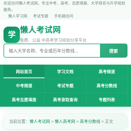
欢迎访问懒人考试网，专注中考、高考、志愿填报、大学排名与升学规划
服务。
懒人学习网
考试专题
手机端访问
懒人考试网
学
免费、公益 中高考学习经验分享平台
搜索
网站首页
学习文档
高考频道
中考频道
考试专题
高考分数线
高考志愿填报
高考录取查询
专题列表
当前位置：
懒人考试网
>
懒人高考网
>
高考分数线
> 正文