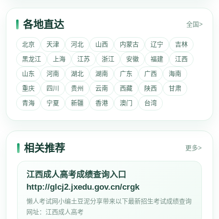
各地直达
全国>
北京
天津
河北
山西
内蒙古
辽宁
吉林
黑龙江
上海
江苏
浙江
安徽
福建
江西
山东
河南
湖北
湖南
广东
广西
海南
重庆
四川
贵州
云南
西藏
陕西
甘肃
青海
宁夏
新疆
香港
澳门
台湾
相关推荐
更多>
江西成人高考成绩查询入口
http://glcj2.jxedu.gov.cn/crgk
懒人考试网小编土豆泥分享带来以下最新招生考试成绩查询
网址：江西成人高考