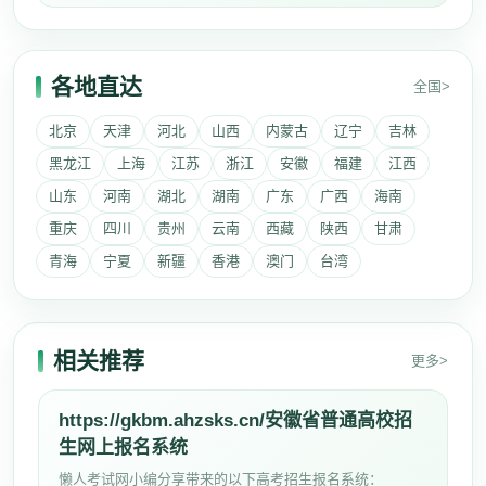
各地直达
全国>
北京
天津
河北
山西
内蒙古
辽宁
吉林
黑龙江
上海
江苏
浙江
安徽
福建
江西
山东
河南
湖北
湖南
广东
广西
海南
重庆
四川
贵州
云南
西藏
陕西
甘肃
青海
宁夏
新疆
香港
澳门
台湾
相关推荐
更多>
https://gkbm.ahzsks.cn/安徽省普通高校招
生网上报名系统
懒人考试网小编分享带来的以下高考招生报名系统：